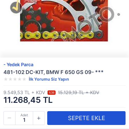
- Yedek Parca
481-102 DC-KIT, BMW F 650 GS 09- ***
İlk Yorumu Siz Yapın
9.549,53 TL + KDV
15.129,19 TL + KDV
%36
11.268,45 TL
Adet