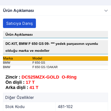
Ürün Açıklaması
Satıcıya Danış
Ürün Açıklaması
DC-KIT, BMW F 650 GS 09- *** yedek parçasının uyumlu
olduğu marka ve modeller
Marka
Model
BMW
F 650 GS
BMW
F 650 GS / DAKAR
Zincir :
DC525MZX-GOLD O-Ring
Ön dişli :
17 T
Arka dişli :
41 T
Diğer Özellikler
Stok Kodu
481-102