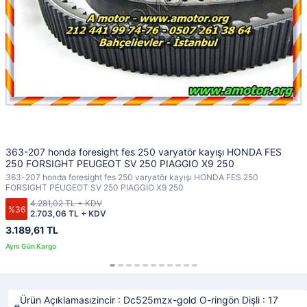
363-207 honda foresight fes 250 varyatör kayışı HONDA FES
250 FORSIGHT PEUGEOT SV 250 PIAGGIO X9 250
363-207 honda foresight fes 250 varyatör kayışı HONDA FES 250
FORSIGHT PEUGEOT SV 250 PIAGGIO X9 250
4.281,02 TL + KDV
%36
2.703,06 TL + KDV
3.189,61 TL
Ürün Açıklamasızincir : Dc525mzx-gold O-ringön Dişli : 17