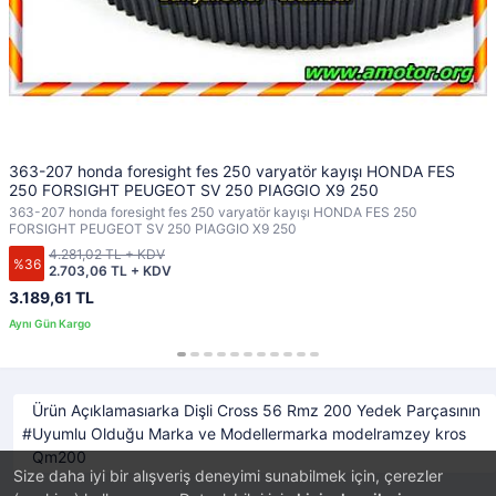
363-207 honda foresight fes 250 varyatör kayışı HONDA FES
250 FORSIGHT PEUGEOT SV 250 PIAGGIO X9 250
363-207 honda foresight fes 250 varyatör kayışı HONDA FES 250
FORSIGHT PEUGEOT SV 250 PIAGGIO X9 250
4.281,02 TL + KDV
%36
2.703,06 TL + KDV
3.189,61 TL
Ürün Açıklamasıarka Dişli Cross 56 Rmz 200 Yedek Parçasının
Uyumlu Olduğu Marka ve Modellermarka modelramzey kros
Qm200
Size daha iyi bir alışveriş deneyimi sunabilmek için, çerezler