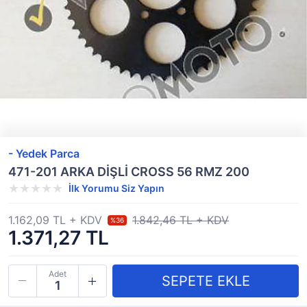
- Yedek Parca
471-201 ARKA DİŞLİ CROSS 56 RMZ 200
İlk Yorumu Siz Yapın
1.162,09 TL + KDV
1.842,46 TL + KDV
%36
1.371,27 TL
Adet