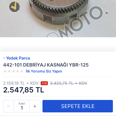
- Yedek Parca
442-101 DEBRİYAJ KASNAĞI YBR-125
İlk Yorumu Siz Yapın
2.159,19 TL + KDV
3.420,75 TL + KDV
%36
2.547,85 TL
Adet