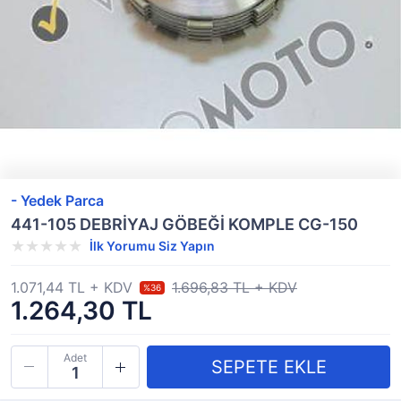
- Yedek Parca
441-105 DEBRİYAJ GÖBEĞİ KOMPLE CG-150
İlk Yorumu Siz Yapın
1.071,44 TL + KDV
1.696,83 TL + KDV
%36
1.264,30 TL
Adet