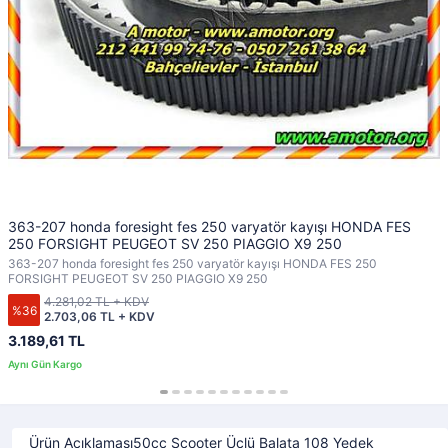
363-207 honda foresight fes 250 varyatör kayışı HONDA FES
250 FORSIGHT PEUGEOT SV 250 PIAGGIO X9 250
363-207 honda foresight fes 250 varyatör kayışı HONDA FES 250
FORSIGHT PEUGEOT SV 250 PIAGGIO X9 250
4.281,02 TL + KDV
%36
2.703,06 TL + KDV
3.189,61 TL
Ürün Açıklaması50cc Scooter Üçlü Balata 108 Yedek