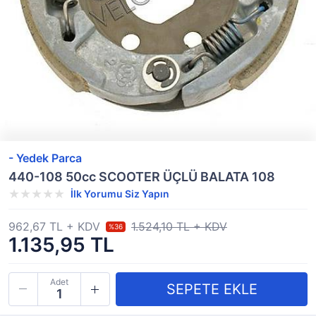
- Yedek Parca
440-108 50cc SCOOTER ÜÇLÜ BALATA 108
İlk Yorumu Siz Yapın
962,67 TL + KDV
1.524,10 TL + KDV
%36
1.135,95 TL
Adet