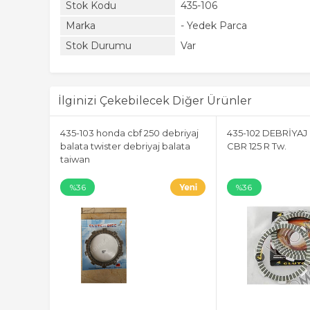
Stok Kodu
435-106
Marka
- Yedek Parca
Stok Durumu
Var
İlginizi Çekebilecek Diğer Ürünler
ATASI
435-103 honda cbf 250 debriyaj
435-102 DEBRİYAJ
balata twister debriyaj balata
CBR 125 R Tw.
taiwan
%36
%36