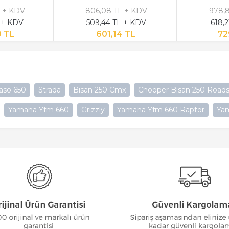
L + KDV
806,08 TL + KDV
978,
 + KDV
509,44 TL + KDV
618,
9 TL
601,14 TL
72
gaso 650
Strada
Bisan 250 Cmx
Chooper Bisan 250 Roads
Yamaha Yfm 660
Grızzly
Yamaha Yfm 660 Raptor
Yam