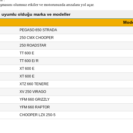
masını olumsuz etkiler ve motorunuzda arızalara yol açar.
 uyumlu olduğu marka ve modeller
Mod
PEGASO 650 STRADA
250 CMX CHOOPER
250 ROADSTAR
TT 600 E
TT 600 E/ R
XT 600 E
XT 600 E
XTZ 660 TENERE
XV 250 VIRAGO
YFM 660 GRIZZLY
YFM 660 RAPTOR
CHOOPER LZX 250-5