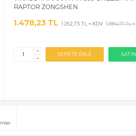
RAPTOR ZONGSHEN
1.478,23 TL
1.252,73 TL + KDV
1.984,71 TL 
mları