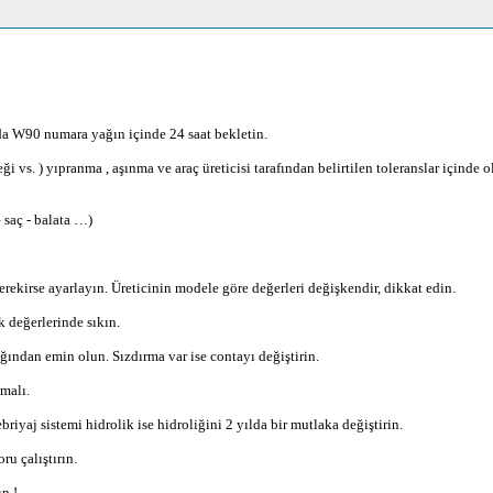
da W90 numara yağın içinde 24 saat bekletin.
beği vs. ) yıpranma , aşınma ve araç üreticisi tarafından belirtilen toleranslar içind
– saç - balata …)
kirse ayarlayın. Üreticinin modele göre değerleri değişkendir, dikkat edin.
k değerlerinde sıkın.
ından emin olun. Sızdırma var ise contayı değiştirin.
malı.
briyaj sistemi hidrolik ise hidroliğini 2 yılda bir mutlaka değiştirin.
u çalıştırın.
ın !