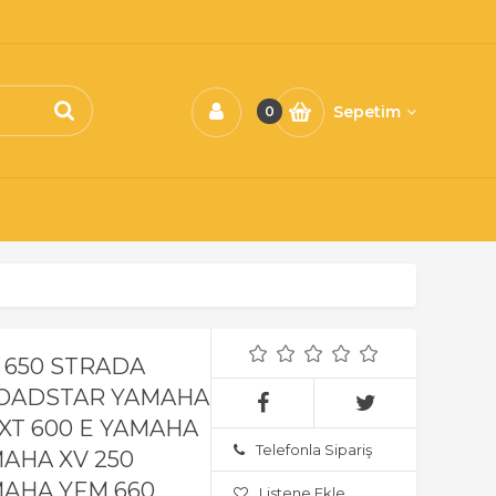
Sepetim
0
SO 650 STRADA
 ROADSTAR YAMAHA
 XT 600 E YAMAHA
Telefonla Sipariş
MAHA XV 250
MAHA YFM 660
Listene Ekle