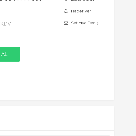
Haber Ver
Satıcıya Danış
+ KDV