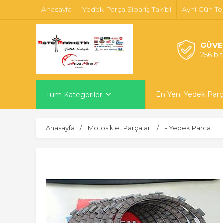
Anasayfa
Yedek Parça Sipariş Takibi
Ayni Gün Te
GÜVE
256 bi
En Yeni Yedek Parç
Tüm Kategoriler
Anasayfa
Motosiklet Parçaları
- Yedek Parca