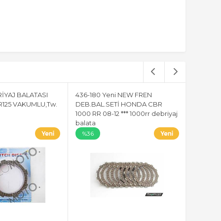
RİYAJ BALATASI
436-180 Yeni NEW FREN
R125 VAKUMLU,Tw.
DEB.BAL.SETİ HONDA CBR
1000 RR 08-12 *** 1000rr debriyaj
balata
%36