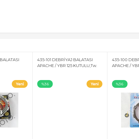
 BALATASI
435-101 DEBRİYAJ BALATASI
435-100 DEB
APACHE / YBR 125 KUTULU,Tw.
APACHE / YB
%36
%36