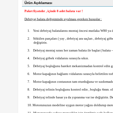
Ürün Açıklaması
Paket fiyatıdır , içinde 8 adet balata var !
Debriyaj balata değişiminde uyulması gereken hususlar :
1.
Yeni debriyaj balatalarını montaj öncesi mutlaka W80 ya 
2.
Sökülen parçaları ( yay , debriyaj ara saçları , debriyaj gö
değiştirin.
3.
Debriyaj montaj sırası her zaman balata ile başlar ( balata 
4.
Debriyaj göbek vidalarını sırasıyla sıkın.
5.
Debriyaj boşluğunu hareket mekanizmadan kontrol edin gere
6.
Motor kapağının bağlantı vidalarını sırasıyla belirtilen tor
7.
Motor kapağının contasının tam oturduğuna ve sızdırmadığ
8.
Debriyaj telinin boşluğunu kontrol edin , boşluğu 4mm. ol
9.
Debriyaj telinde hasar ya da yıpranma var ise değiştirin. De
10. Motorunuzun modeline uygun motor yağını doldurup motor
11. Motorunuzda sadece motosiklet için üretilmiş yağı kullan