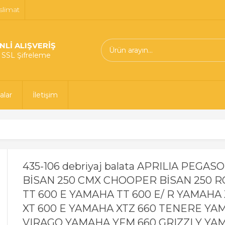
slimat
NLİ ALIŞVERİŞ
t SSL Şifreleme
alar
İletişim
435-106 debriyaj balata APRILIA PEGA
BİSAN 250 CMX CHOOPER BİSAN 250
TT 600 E YAMAHA TT 600 E/ R YAMAHA
XT 600 E YAMAHA XTZ 660 TENERE YA
VIRAGO YAMAHA YFM 660 GRIZZLY YA