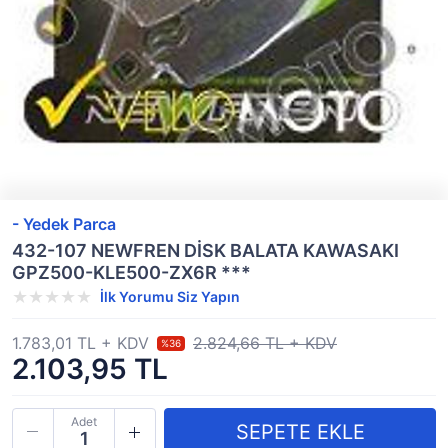
- Yedek Parca
432-107 NEWFREN DİSK BALATA KAWASAKI
GPZ500-KLE500-ZX6R ***
İlk Yorumu Siz Yapın
1.783,01 TL + KDV
2.824,66 TL + KDV
%36
2.103,95 TL
Adet