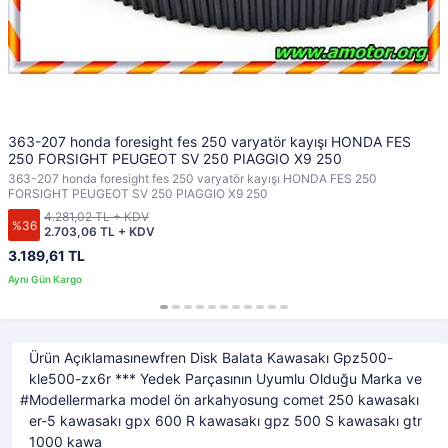
363-207 honda foresight fes 250 varyatör kayışı HONDA FES
250 FORSIGHT PEUGEOT SV 250 PIAGGIO X9 250
363-207 honda foresight fes 250 varyatör kayışı HONDA FES 250
FORSIGHT PEUGEOT SV 250 PIAGGIO X9 250
4.281,02 TL + KDV
%36
2.703,06 TL + KDV
3.189,61 TL
Ürün Açıklamasınewfren Disk Balata Kawasakı Gpz500-
kle500-zx6r *** Yedek Parçasının Uyumlu Olduğu Marka ve
Modellermarka model ön arkahyosung comet 250 kawasakı
er-5 kawasakı gpx 600 R kawasakı gpz 500 S kawasakı gtr
1000 kawa