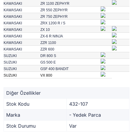
KAWASAKI
ZR 1100 ZEPHYR
KAWASAKI
ZR 550 ZEPHYR
KAWASAKI
ZR 750 ZEPHYR
KAWASAKI
ZRX 1200 R / S
KAWASAKI
ZX 10
KAWASAKI
ZX-6 R NINJA
KAWASAKI
ZZR 1100
KAWASAKI
ZZR 600
SUZUKI
DR 800 S
SUZUKI
GS 500 E
SUZUKI
GSF 400 BANDIT
SUZUKI
VX 800
Diğer Özellikler
Stok Kodu
432-107
Marka
- Yedek Parca
Stok Durumu
Var