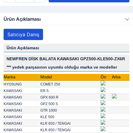
Ürün Açıklaması
Satıcıya Danış
Ürün Açıklaması
NEWFREN DİSK BALATA KAWASAKI GPZ500-KLE500-ZX6R
*** yedek parçasının uyumlu olduğu marka ve modeller
Marka
Model
Ön
Arka
HYOSUNG
COMET 250
KAWASAKI
ER-5
KAWASAKI
GPX 600 R
KAWASAKI
GPZ 500 S
KAWASAKI
GTR 1000
KAWASAKI
KLE 500
KAWASAKI
KLR 650 / TENGAI
KAWASAKI
KLR 650 / TENGAI