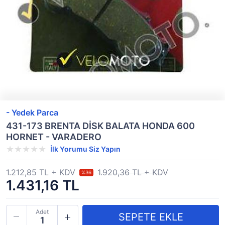
- Yedek Parca
431-173 BRENTA DİSK BALATA HONDA 600
HORNET - VARADERO
İlk Yorumu Siz Yapın
1.212,85 TL + KDV
1.920,36 TL + KDV
%36
1.431,16 TL
Adet