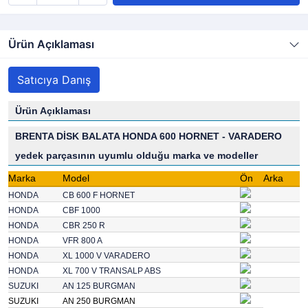
Ürün Açıklaması
Satıcıya Danış
Ürün Açıklaması
BRENTA DİSK BALATA HONDA 600 HORNET - VARADERO
yedek parçasının uyumlu olduğu marka ve modeller
Marka
Model
Ön
Arka
HONDA
CB 600 F HORNET
HONDA
CBF 1000
HONDA
CBR 250 R
HONDA
VFR 800 A
HONDA
XL 1000 V VARADERO
HONDA
XL 700 V TRANSALP ABS
SUZUKI
AN 125 BURGMAN
SUZUKI
AN 250 BURGMAN