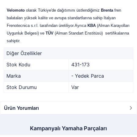
Velomoto
olarak Türkiye'de dağıtımını üstlendiğimiz
Brenta
fren
balataları yüksek kalite ve avrupa standartlarına sahip Italyan
Frenotecnica s.r.l. tarafından üretiliyor.Ayrıca
KBA
(Alman Karayolları
Uygunluk Belgesi) ve
TÜV
(Alman Standart Enstitüsü) sertifikalarına
sahiptir.
Diğer Özellikler
Stok Kodu
431-173
Marka
- Yedek Parca
Stok Durumu
Var
Ürün Yorumları
Kampanyalı Yamaha Parçaları