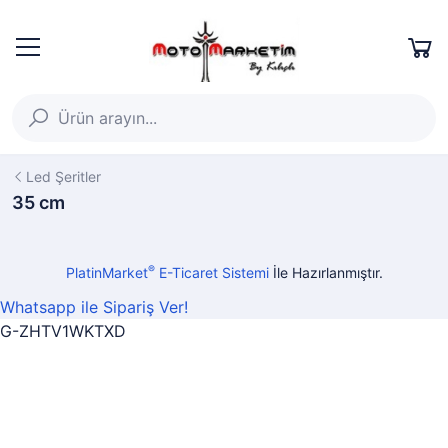
Led Şeritler
35 cm
®
PlatinMarket
E-Ticaret Sistemi
İle Hazırlanmıştır.
Whatsapp ile Sipariş Ver!
G-ZHTV1WKTXD