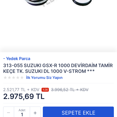
- Yedek Parca
313-055 SUZUKI GSX-R 1000 DEVİRDAİM TAMİR
KEÇE TK. SUZUKI DL 1000 V-STROM ***
İlk Yorumu Siz Yapın
2.521,77 TL + KDV
3.996,52 TL + KDV
%36
2.975,69 TL
Adet