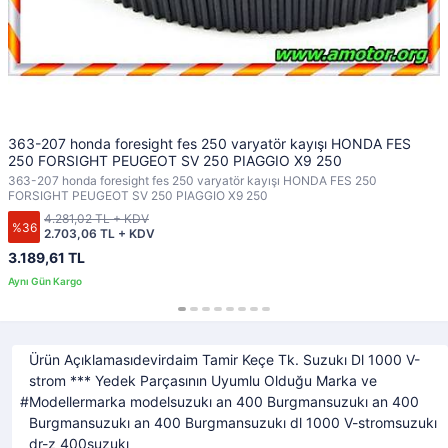
363-207 honda foresight fes 250 varyatör kayışı HONDA FES
250 FORSIGHT PEUGEOT SV 250 PIAGGIO X9 250
363-207 honda foresight fes 250 varyatör kayışı HONDA FES 250
FORSIGHT PEUGEOT SV 250 PIAGGIO X9 250
4.281,02 TL + KDV
%36
2.703,06 TL + KDV
3.189,61 TL
Ürün Açıklamasıdevirdaim Tamir Keçe Tk. Suzukı Dl 1000 V-
strom *** Yedek Parçasının Uyumlu Olduğu Marka ve
Modellermarka modelsuzukı an 400 Burgmansuzukı an 400
Burgmansuzukı an 400 Burgmansuzukı dl 1000 V-stromsuzukı
dr-z 400suzukı