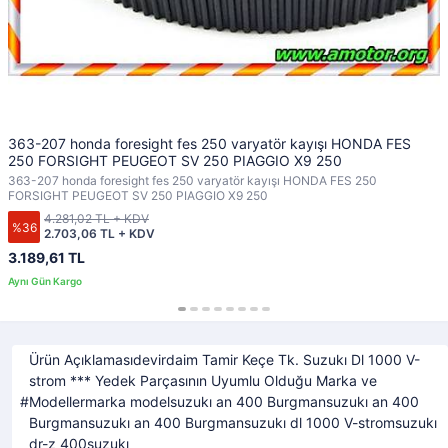
363-207 honda foresight fes 250 varyatör kayışı HONDA FES
250 FORSIGHT PEUGEOT SV 250 PIAGGIO X9 250
363-207 honda foresight fes 250 varyatör kayışı HONDA FES 250
FORSIGHT PEUGEOT SV 250 PIAGGIO X9 250
4.281,02 TL + KDV
%36
2.703,06 TL + KDV
3.189,61 TL
Ürün Açıklamasıdevirdaim Tamir Keçe Tk. Suzukı Dl 1000 V-
strom *** Yedek Parçasının Uyumlu Olduğu Marka ve
Modellermarka modelsuzukı an 400 Burgmansuzukı an 400
Burgmansuzukı an 400 Burgmansuzukı dl 1000 V-stromsuzukı
dr-z 400suzukı