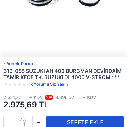
- Yedek Parca
313-055 SUZUKI AN 400 BURGMAN DEVİRDAİM
TAMİR KEÇE TK. SUZUKI DL 1000 V-STROM ***
İlk Yorumu Siz Yapın
2.521,77 TL + KDV
3.996,52 TL + KDV
%36
2.975,69 TL
Adet