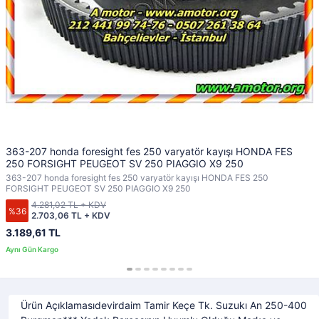
363-207 honda foresight fes 250 varyatör kayışı HONDA FES
250 FORSIGHT PEUGEOT SV 250 PIAGGIO X9 250
363-207 honda foresight fes 250 varyatör kayışı HONDA FES 250
FORSIGHT PEUGEOT SV 250 PIAGGIO X9 250
4.281,02 TL + KDV
%36
2.703,06 TL + KDV
3.189,61 TL
Ürün Açıklamasıdevirdaim Tamir Keçe Tk. Suzukı An 250-400