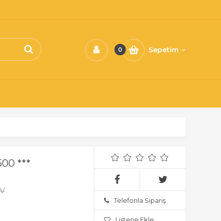
Sepetim
0
00 ***
DV
Telefonla Sipariş
Listene Ekle