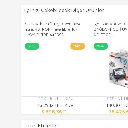
İlginizi Çekebilecek Diğer Ürünler
SUZUKI hava filtre, DL650 hava
3,5'' NAVİGASYON
filtre, VSTROM hava filtre, KN
BAĞLANTI SETİ UN
HAVA FİLTRE, su-1002
KELEPÇELİ
%36
%36
7.650,96 TL + KDV
1.869,56 E
4.829,12 TL + KDV
1.180,30 E
5.698,36 TL
76.425,
Ürün Etiketleri