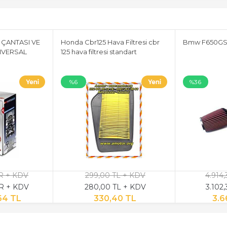
 ÇANTASI VE
Honda Cbr125 Hava Filtresi cbr
Bmw F650GS K
IVERSAL
125 hava filtresi standart
%6
%36
UR + KDV
299,00 TL + KDV
4.914
UR + KDV
280,00 TL + KDV
3.102
64 TL
330,40 TL
3.6