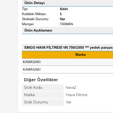
Ürün Detayı
Tipi
:
Adet
Kolideki Miktarı
:
1
Stoktaki Durumu
:
Var
Menşei
:
TAIWAN
Ürün Açıklaması
EMGO HAVA FİLTRESİ VN 750/1500 *** yedek parças
Marka
KAWASAKI
KAWASAKI
Diğer Özellikler
Stok Kodu
hava2
Marka
Hava Filtresi
Stok Durumu
Var