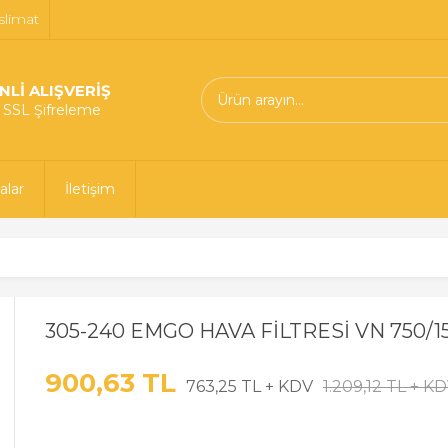
slimat
NLİ ALIŞVERİŞ
t SSL Şifreleme
alar
İletişim
305-240 EMGO HAVA FİLTRESİ VN 750/15
900,63 TL
763,25 TL + KDV
1.209,12 TL + K