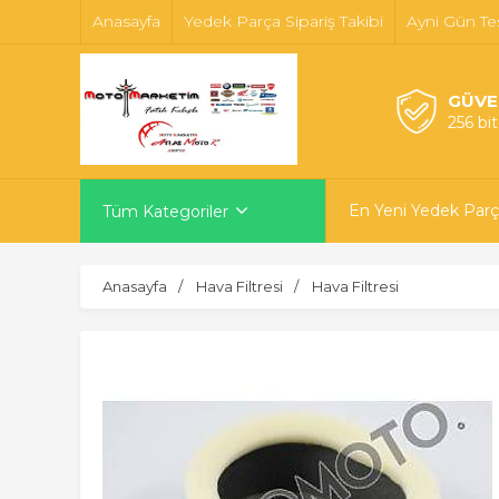
Anasayfa
Yedek Parça Sipariş Takibi
Ayni Gün Te
GÜVE
256 bi
En Yeni Yedek Parç
Tüm Kategoriler
Anasayfa
Hava Filtresi
Hava Filtresi