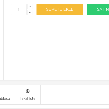
ablosu
Teklif İste