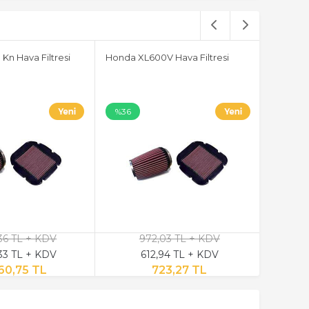
n Hava Filtresi
Honda XL600V Hava Filtresi
%36
,36 TL + KDV
972,03 TL + KDV
,33 TL + KDV
612,94 TL + KDV
60,75 TL
723,27 TL