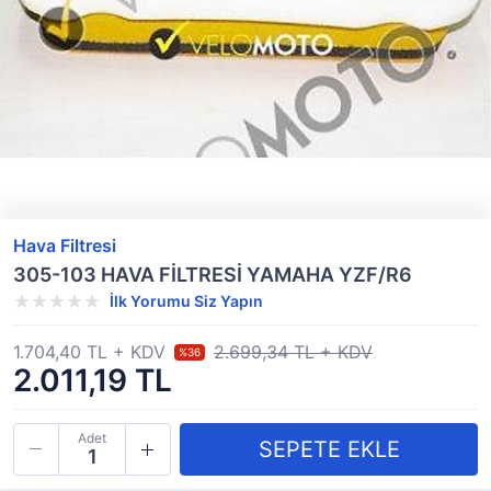
Hava Filtresi
305-103 HAVA FİLTRESİ YAMAHA YZF/R6
İlk Yorumu Siz Yapın
1.704,40 TL + KDV
2.699,34 TL + KDV
%36
2.011,19 TL
Adet