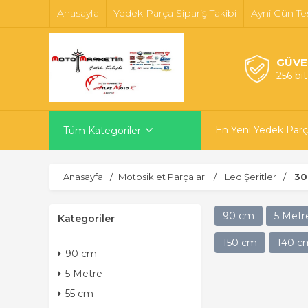
Anasayfa
Yedek Parça Sipariş Takibi
Ayni Gün Te
GÜVE
256 bi
En Yeni Yedek Parç
Tüm Kategoriler
Anasayfa
Motosiklet Parçaları
Led Şeritler
30
90 cm
5 Metr
Kategoriler
150 cm
140 c
90 cm
5 Metre
55 cm