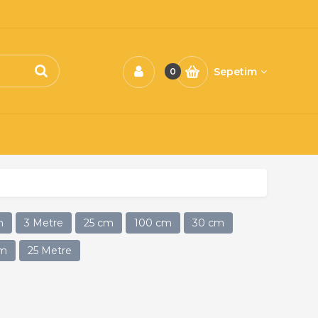
Sepetim
0
m
3 Metre
25 cm
100 cm
30 cm
cm
25 Metre