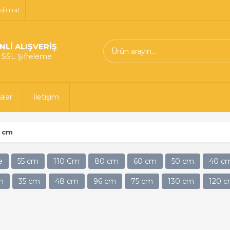
slimat
NLİ ALIŞVERİŞ
t SSL Şifreleme
alar
İletişim
 cm
e
55 cm
110 Cm
80 cm
60 cm
50 cm
40 c
m
35 cm
48 cm
96 cm
75 cm
130 cm
120 