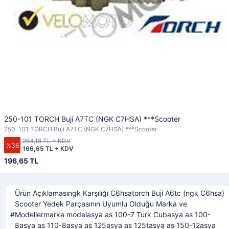
250-101 TORCH Buji A7TC (NGK C7HSA) ***Scooter
250-101 TORCH Buji A7TC (NGK C7HSA) ***Scooter
264,18 TL + KDV
%36
166,65 TL + KDV
196,65 TL
Ürün Açıklamasıngk Karşılığı C6hsatorch Buji A6tc (ngk C6hsa)
Scooter Yedek Parçasının Uyumlu Olduğu Marka ve
Modellermarka modelasya as 100-7 Turk Cubasya as 100-
8asya as 110-8asya as 125asya as 125tasya as 150-12asya