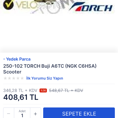
- Yedek Parca
250-102 TORCH Buji A6TC (NGK C6HSA)
Scooter
İlk Yorumu Siz Yapın
346,28 TL + KDV
548,67 TL + KDV
%36
408,61 TL
Adet