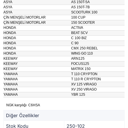
ASYA
AS 150T-5A
ASYA
AS 150T-7B
ASYA
SCOOTURK 100
ÇİN MENŞELİ MOTORLAR
100 CUP
ÇİN MENŞELİ MOTORLAR
150 SCOOTER
HONDA
ACTIVA
HONDA
BEAT SCV
HONDA
C 100 BIZ
HONDA
C 90
HONDA
CMX 250 REBEL
HONDA
WING GO 110
KEEWAY
ARN125
KEEWAY
FOCUS125
KEEWAY
MATRIX 150
YAMAHA
T 110 CRYPTON
YAMAHA
T 110 R CRYPTON
YAMAHA
XV 125 VIRAGO
YAMAHA
XV 250 VIRAGO
YAMAHA
YBR 125
NGK karşılığı C6HSA
Diğer Özellikler
Stok Kodu
250-102