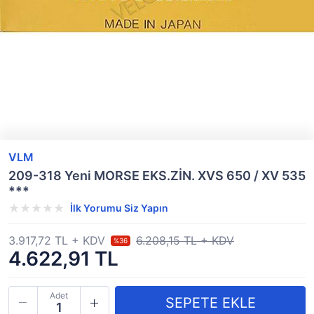
VLM
209-318 Yeni MORSE EKS.ZİN. XVS 650 / XV 535
***
İlk Yorumu Siz Yapın
3.917,72 TL + KDV
6.208,15 TL + KDV
%36
4.622,91 TL
Adet