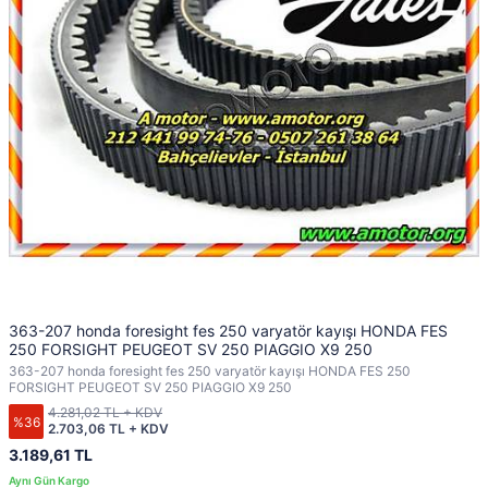
363-207 honda foresight fes 250 varyatör kayışı HONDA FES
250 FORSIGHT PEUGEOT SV 250 PIAGGIO X9 250
363-207 honda foresight fes 250 varyatör kayışı HONDA FES 250
FORSIGHT PEUGEOT SV 250 PIAGGIO X9 250
4.281,02 TL + KDV
%36
2.703,06 TL + KDV
3.189,61 TL