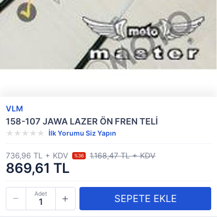
VLM
158-107 JAWA LAZER ÖN FREN TELİ
İlk Yorumu Siz Yapın
736,96 TL + KDV
1.168,47 TL + KDV
%36
869,61 TL
Adet