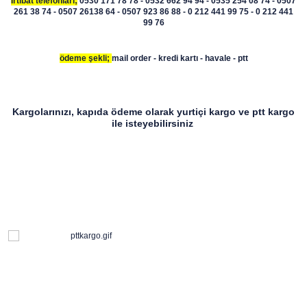
İrtibat telefonları;
0530 171 78 78 - 0532 662 94 94 - 0535 254 08 74 - 0507
261 38 74 - 0507 26138 64 - 0507 923 86 88 - 0 212 441 99 75 - 0 212 441
99 76
ödeme şekli;
mail order - kredi kartı - havale - ptt
Kargolarınızı, kapıda ödeme olarak yurtiçi kargo ve ptt kargo
ile isteyebilirsiniz