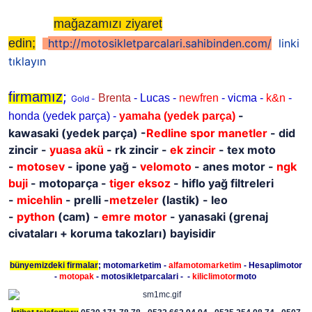
mağazamızı ziyaret
edin;
http://motosikletparcalari.sahibinden.com/
linki
tıklayın
;
firmamız
Brenta
- Lucas -
newfren
- vicma -
k&n
-
Gold -
-
honda (yedek parça) -
yamaha
(yedek parça)
kawasaki
(yedek parça)
-
Redline spor manetler
- did
zincir -
yuasa akü
- rk zincir -
ek zincir
- tex moto
-
motosev
- ipone yağ -
velomoto
- anes motor -
ngk
buji
- motoparça -
tiger eksoz
- hiflo yağ filtreleri
-
micehlin
- prelli -
metzeler
(lastik) - leo
-
python
(cam) -
emre motor
- yanasaki (grenaj
civataları + koruma takozları) bayisidir
bünyemizdeki firmalar
; motomarketim -
alfamotomarketim
- Hesaplimotor
-
motopak
- motosikletparcalari - -
kiliclimotor
moto