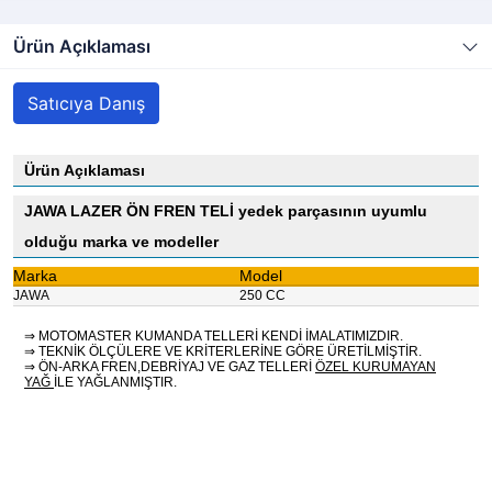
Ürün Açıklaması
Satıcıya Danış
Ürün Açıklaması
JAWA LAZER ÖN FREN TELİ yedek parçasının uyumlu
olduğu marka ve modeller
Marka
Model
JAWA
250 CC
⇒ MOTOMASTER KUMANDA TELLERİ KENDİ İMALATIMIZDIR.
⇒ TEKNİK ÖLÇÜLERE VE KRİTERLERİNE GÖRE ÜRETİLMİŞTİR.
⇒ ÖN-ARKA FREN,DEBRİYAJ VE GAZ TELLERİ
ÖZEL KURUMAYAN
YAĞ
İLE YAĞLANMIŞTIR.