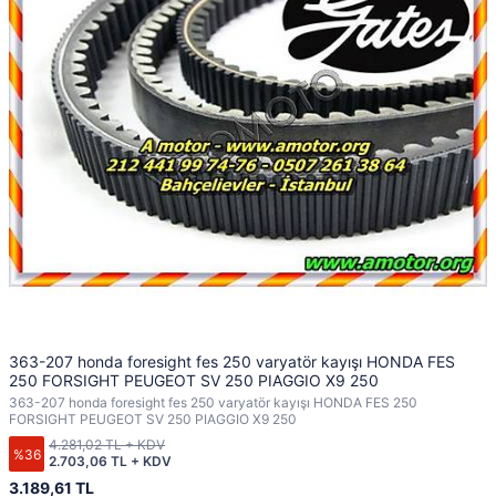
363-207 honda foresight fes 250 varyatör kayışı HONDA FES
250 FORSIGHT PEUGEOT SV 250 PIAGGIO X9 250
363-207 honda foresight fes 250 varyatör kayışı HONDA FES 250
FORSIGHT PEUGEOT SV 250 PIAGGIO X9 250
4.281,02 TL + KDV
%36
2.703,06 TL + KDV
3.189,61 TL