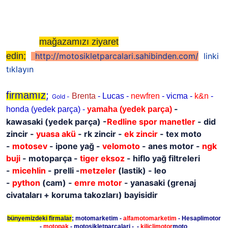
mağazamızı ziyaret
edin;
http://motosikletparcalari.sahibinden.com/
linki
tıklayın
;
firmamız
Brenta
- Lucas -
newfren
- vicma -
k&n
-
Gold -
-
honda (yedek parça) -
yamaha
(yedek parça)
kawasaki
(yedek parça)
-
Redline spor manetler
- did
zincir -
yuasa akü
- rk zincir -
ek zincir
- tex moto
-
motosev
- ipone yağ -
velomoto
- anes motor -
ngk
buji
- motoparça -
tiger eksoz
- hiflo yağ filtreleri
-
micehlin
- prelli -
metzeler
(lastik) - leo
-
python
(cam) -
emre motor
- yanasaki (grenaj
civataları + koruma takozları) bayisidir
bünyemizdeki firmalar
; motomarketim -
alfamotomarketim
- Hesaplimotor
-
motopak
- motosikletparcalari - -
kiliclimotor
moto