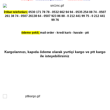
İrtibat telefonları;
0530 171 78 78 - 0532 662 94 94 - 0535 254 08 74 - 0507
261 38 74 - 0507 26138 64 - 0507 923 86 88 - 0 212 441 99 75 - 0 212 441
99 76
ödeme şekli;
mail order - kredi kartı - havale - ptt
Kargolarınızı, kapıda ödeme olarak yurtiçi kargo ve ptt kargo
ile isteyebilirsiniz