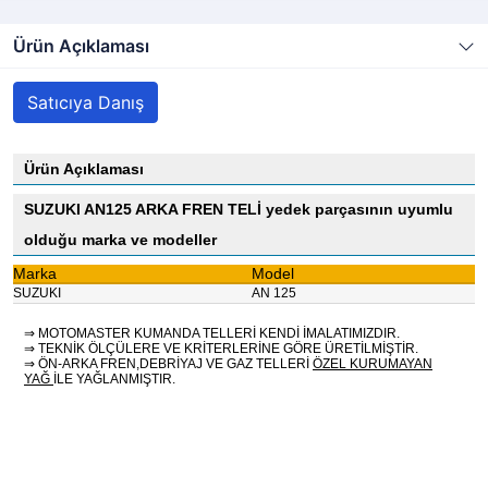
Ürün Açıklaması
Satıcıya Danış
Ürün Açıklaması
SUZUKI AN125 ARKA FREN TELİ yedek parçasının uyumlu
olduğu marka ve modeller
Marka
Model
SUZUKI
AN 125
⇒ MOTOMASTER KUMANDA TELLERİ KENDİ İMALATIMIZDIR.
⇒ TEKNİK ÖLÇÜLERE VE KRİTERLERİNE GÖRE ÜRETİLMİŞTİR.
⇒ ÖN-ARKA FREN,DEBRİYAJ VE GAZ TELLERİ
ÖZEL KURUMAYAN
YAĞ
İLE YAĞLANMIŞTIR.