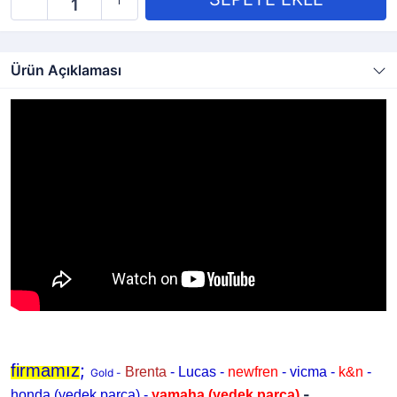
Ürün Açıklaması
;
firmamız
Brenta
- Lucas -
newfren
- vicma -
k&n
-
Gold -
-
honda (yedek parça) -
yamaha
(yedek parça)