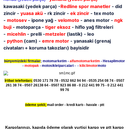
kawasaki
(yedek parça)
-
Redline spor manetler
- did
zincir -
yuasa akü
- rk zincir -
ek zincir
- tex moto
-
motosev
- ipone yağ -
velomoto
- anes motor -
ngk
buji
- motoparça -
tiger eksoz
- hiflo yağ filtreleri
-
micehlin
- prelli -
metzeler
(lastik) - leo
-
python
(cam) -
emre motor
- yanasaki (grenaj
civataları + koruma takozları) bayisidir
bünyemizdeki firmalar
; motomarketim -
alfamotomarketim
- Hesaplimotor
-
motopak
- motosikletparcalari - -
kiliclimotor
moto
İrtibat telefonları;
0530 171 78 78 - 0532 662 94 94 - 0535 254 08 74 - 0507
261 38 74 - 0507 26138 64 - 0507 923 86 88 - 0 212 441 99 75 - 0 212 441
99 76
ödeme şekli;
mail order - kredi kartı - havale - ptt
Kargolarınızı, kapıda ödeme olarak yurtiçi kargo ve ptt kargo