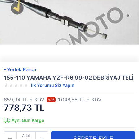
- Yedek Parca
155-110 YAMAHA YZF-R6 99-02 DEBRİYAJ TELİ
İlk Yorumu Siz Yapın
659,94 TL + KDV
1.046,55 TL + KDV
%36
778,73 TL
Aynı Gün Kargo
Adet