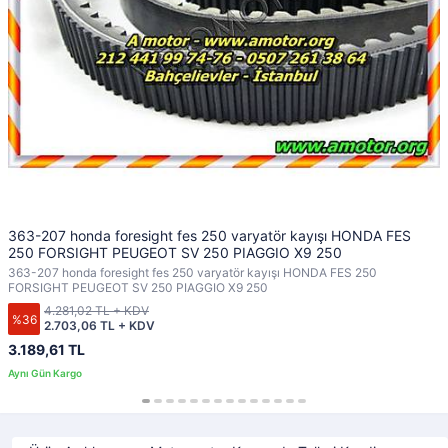
363-207 honda foresight fes 250 varyatör kayışı HONDA FES
250 FORSIGHT PEUGEOT SV 250 PIAGGIO X9 250
363-207 honda foresight fes 250 varyatör kayışı HONDA FES 250
FORSIGHT PEUGEOT SV 250 PIAGGIO X9 250
4.281,02 TL + KDV
%36
2.703,06 TL + KDV
3.189,61 TL