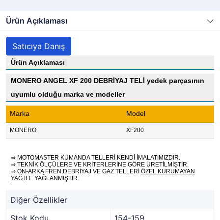
Ürün Açıklaması
Satıcıya Danış
Ürün Açıklaması
MONERO ANGEL XF 200 DEBRİYAJ TELİ yedek parçasının
uyumlu olduğu marka ve modeller
Marka
Model
MONERO
XF200
⇒ MOTOMASTER KUMANDA TELLERİ KENDİ İMALATIMIZDIR.
⇒ TEKNİK ÖLÇÜLERE VE KRİTERLERİNE GÖRE ÜRETİLMİŞTİR.
⇒ ÖN-ARKA FREN,DEBRİYAJ VE GAZ TELLERİ
ÖZEL KURUMAYAN
YAĞ
İLE YAĞLANMIŞTIR.
Diğer Özellikler
Stok Kodu
154-159