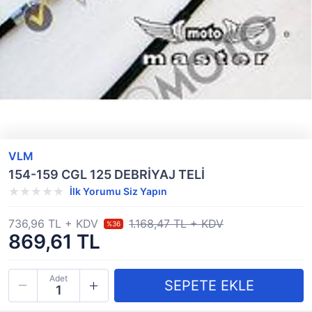
VLM
154-159 CGL 125 DEBRİYAJ TELİ
İlk Yorumu Siz Yapın
736,96 TL + KDV
1.168,47 TL + KDV
%36
869,61 TL
Adet