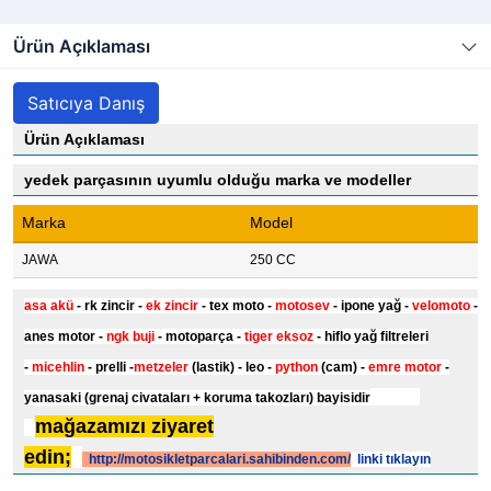
Ürün Açıklaması
Satıcıya Danış
Ürün Açıklaması
yedek parçasının uyumlu olduğu marka ve modeller
Marka
Model
JAWA
250 CC
asa akü
- rk zincir -
ek zincir
- tex moto -
motosev
- ipone yağ -
velomoto
-
anes motor -
ngk buji
- motoparça -
tiger eksoz
- hiflo yağ filtreleri
-
micehlin
- prelli -
metzeler
(lastik) - leo -
python
(cam) -
emre motor
-
yanasaki (grenaj civataları + koruma takozları) bayisidir
mağazamızı ziyaret
edin;
http://motosikletparcalari.sahibinden.com/
linki tıklayın