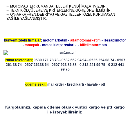
⇒ MOTOMASTER KUMANDA TELLERİ KENDİ İMALATIMIZDIR.
⇒ TEKNİK ÖLÇÜLERE VE KRİTERLERİNE GÖRE ÜRETİLMİŞTİR.
⇒ ÖN-ARKA FREN,DEBRİYAJ VE GAZ TELLERİ
ÖZEL KURUMAYAN
YAĞ
İLE YAĞLANMIŞTIR.
bünyemizdeki firmalar
; motomarketim -
alfamotomarketim
- Hesaplimotor
-
motopak
- motosikletparcalari - -
kiliclimotor
moto
İrtibat telefonları;
0530 171 78 78 - 0532 662 94 94 - 0535 254 08 74 - 0507
261 38 74 - 0507 26138 64 - 0507 923 86 88 - 0 212 441 99 75 - 0 212 441
99 76
ödeme şekli;
mail order - kredi kartı - havale - ptt
Kargolarınızı, kapıda ödeme olarak yurtiçi kargo ve ptt kargo
ile isteyebilirsiniz