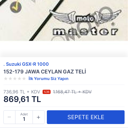
. Suzuki GSX-R 1000
152-179 JAWA CEYLAN GAZ TELİ
İlk Yorumu Siz Yapın
736,96 TL + KDV
1.168,47 TL + KDV
%36
869,61 TL
Adet