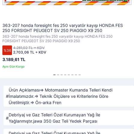
363-207 honda foresight fes 250 varyatör kayışı HONDA FES
250 FORSIGHT PEUGEOT SV 250 PIAGGIO X9 250
363-207 honda foresight fes 250 varyatör kayışı HONDA FES 250
FORSIGHT PEUGEOT SV 250 PIAGGIO X9 250
4.281,02 TL + KDV
%36
2.703,06 TL + KDV
3.189,61 TL
Ürün Açıklaması⇒ Motomaster Kumanda Telleri Kendi
İmalatımızdır.⇒ Teknik Ölçülere ve Kriterlerine Göre
Üretilmiştir.⇒ Ön-arka Fren
Debriyaj ve Gaz Telleri Özel Kurumayan Yağ İle
Yağlanmıştır.jawa 350 Gaz Teli Yedek Parçası
Debriyaj ve Gaz Telleri Özel Kurumayan Yağ İle