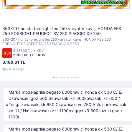
363-207 honda foresight fes 250 varyatör kayışı HONDA FES
250 FORSIGHT PEUGEOT SV 250 PIAGGIO X9 250
363-207 honda foresight fes 250 varyatör kayışı HONDA FES 250
FORSIGHT PEUGEOT SV 250 PIAGGIO X9 250
4.281,02 TL + KDV
%36
2.703,06 TL + KDV
3.189,61 TL
Marka modelaprılıa pegaso 600bmw c1honda cx 500 C/ E/
Dkawasakı gpz 500 Skawasakı klr 600kawasakı klr 650 /
Tengaıkawasakı klr 650 Ckawasakı vn 750 A Vulcankawasakı
zx-11 / Nınjakawasakı zzr 1100pıaggıo x9 500suzukı gsx-r
1100t
Marka modelaprılıa pegaso 600bmw c1honda cx 500 C/ E/