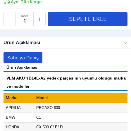
Aynı Gün Kargo
Adet
Ürün Açıklaması
Satıcıya Danış
Ürün Açıklaması
VLM AKÜ YB14L-A2 yedek parçasının uyumlu olduğu marka
ve modeller
Marka
Model
APRILIA
PEGASO 600
BMW
C1
HONDA
CX 500 C/ E/ D