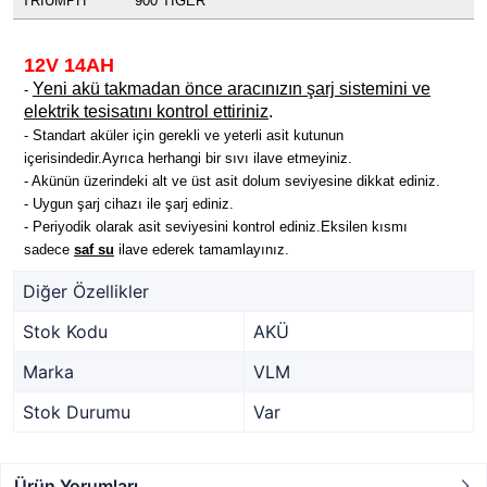
TRIUMPH
900 TIGER
12V 14AH
Yeni akü takmadan önce aracınızın şarj sistemini ve
-
elektrik tesisatını kontrol ettiriniz
.
- Standart aküler
için gerekli ve yeterli asit kutunun
içerisindedir.Ayrıca herhangi bir sıvı ilave etmeyiniz.
- Akünün üzerindeki alt ve üst asit dolum seviyesine dikkat ediniz.
- Uygun şarj cihazı ile şarj ediniz.
- Periyodik olarak asit seviyesini kontrol ediniz.Eksilen kısmı
sadece
saf su
ilave ederek tamamlayınız.
Diğer Özellikler
Stok Kodu
AKÜ
Marka
VLM
Stok Durumu
Var
Ürün Yorumları