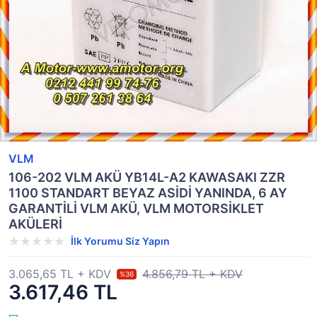
VLM
106-202 VLM AKÜ YB14L-A2 KAWASAKI ZZR
1100 STANDART BEYAZ ASİDİ YANINDA, 6 AY
GARANTİLİ VLM AKÜ, VLM MOTORSİKLET
AKÜLERİ
İlk Yorumu Siz Yapın
3.065,65 TL + KDV
4.856,79 TL + KDV
%36
3.617,46 TL