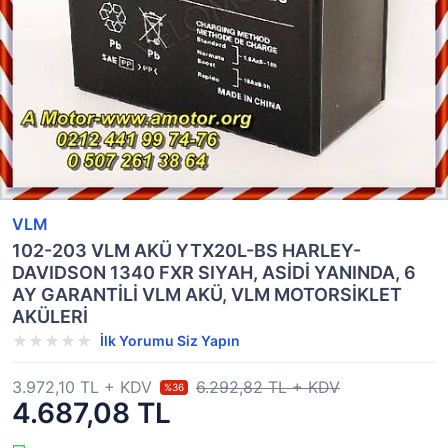
VLM
102-203 VLM AKÜ YTX20L-BS HARLEY-
DAVIDSON 1340 FXR SIYAH, ASİDİ YANINDA, 6
AY GARANTİLİ VLM AKÜ, VLM MOTORSİKLET
AKÜLERİ
İlk Yorumu Siz Yapın
3.972,10 TL + KDV
6.292,82 TL + KDV
%36
4.687,08 TL