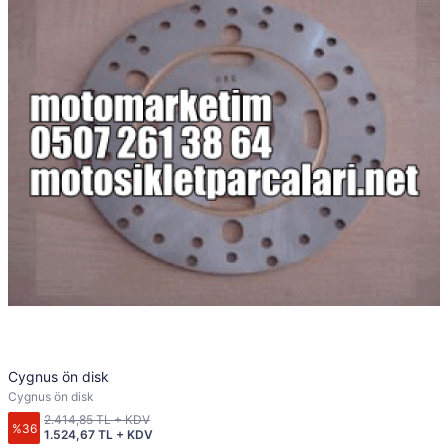
Cygnus ön disk
Cygnus ön disk
2.414,85 TL + KDV
%36
1.524,67 TL + KDV