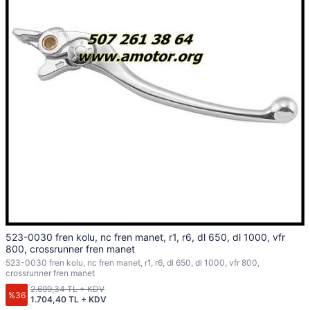
523-0030 fren kolu, nc fren manet, r1, r6, dl 650, dl 1000, vfr
800, crossrunner fren manet
523-0030 fren kolu, nc fren manet, r1, r6, dl 650, dl 1000, vfr 800,
crossrunner fren manet
2.699,34 TL + KDV
%36
1.704,40 TL + KDV