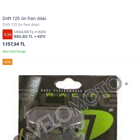
Drift 125 ön fren diski
Drift 125 ön fren diski
1.554,58 TL + KDV
%36
980,80 TL + KDV
1.157,34 TL