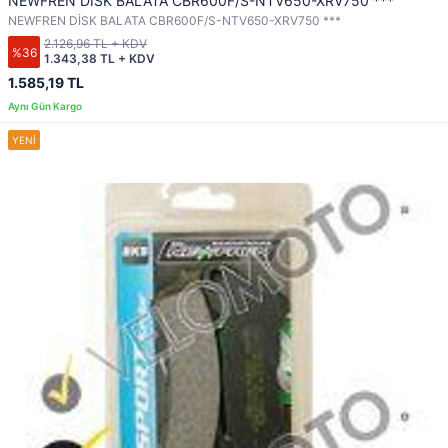
NEWFREN DİSK BALATA CBR600F/S-NTV650-XRV750 ***
NEWFREN DİSK BALATA CBR600F/S-NTV650-XRV750 ***
2.126,96 TL + KDV
%36
1.343,38 TL + KDV
1.585,19 TL