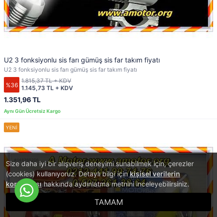
U2 3 fonksiyonlu sis farı gümüş sis far takım fiyatı
U2 3 fonksiyonlu sis farı gümüş sis far takım fiyatı
1.815,37 TL + KDV
%36
1.145,73 TL + KDV
1.351,96 TL
Size daha iyi bir alışveriş deneyimi sunabilmek için, çerezler
(cookies) kullanıyoruz. Detaylı bilgi için
kişisel verilerin
korunması
hakkında aydınlatma metnini inceleyebilirsiniz.
TAMAM