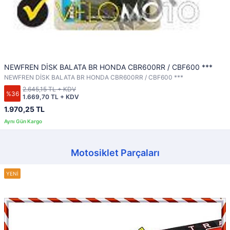
NEWFREN DİSK BALATA BR HONDA CBR600RR / CBF600 ***
NEWFREN DİSK BALATA BR HONDA CBR600RR / CBF600 ***
2.645,15 TL + KDV
%36
1.669,70 TL + KDV
1.970,25 TL
Motosiklet Parçaları