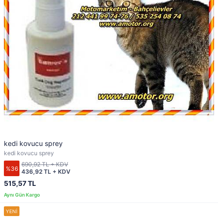
kedi kovucu sprey
kedi kovucu sprey
690,92 TL + KDV
%36
436,92 TL + KDV
515,57 TL