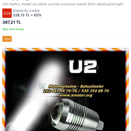
tüm marka, model ve yıllara uyumlu unıversal manet (fren-debriyaj)süngeri
518,19 TL + KDV
%36
328,15 TL + KDV
387,21 TL