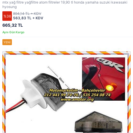
mtx yağ filtre yağfiltre atom filtreler 19,90 tl honda yamaha suzuki kawasaki
hyosung
894,14 TL + KDV
%36
563,83 TL + KDV
665,32 TL